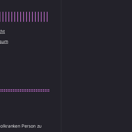
cht
ssum
holkranken Person zu