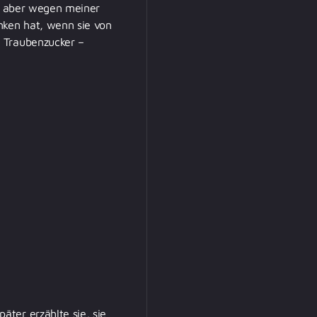
es aber wegen meiner
nken hat, wenn sie von
d Traubenzucker –
ter erzählte sie, sie