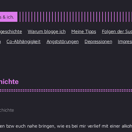
 & ich.
geschichte
Warum blogge ich
Meine Tipps
Folgen der Su
n
Co-Abhängigkeit
Angststörungen
Depressionen
Impre
hichte
chichte
en bzw euch nahe bringen, wie es bei mir verlief mit einer alko