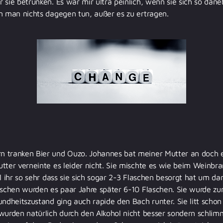
 sie betrunken. Es war mir ultra peinlich, wenn sie sich so d
n man nichts dagegen tun, außer es zu ertragen.
 tranken Bier und Ouzo. Johannes bat meiner Mutter an doch e
tter verneinte es leider nicht. Sie mischte es wie beim Weinbr
el ihr so sehr dass sie sich sogar 2-3 Flaschen besorgt hat um d
laschen wurden es paar Jahre später 6-10 Flaschen. Sie wurde z
undheitszustand ging auch rapide den Bach runter. Sie litt scho
wurden natürlich durch den Alkohol nicht besser sondern schlimm