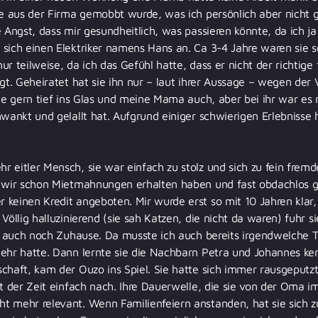
ie aus der Firma gemobbt wurde, was ich persönlich aber nicht 
e Angst, dass mir gesundheitlich, was passieren könnte, da ich j
sich einen Elektriker namens Hans an. Ca 3-4 Jahre waren sie so
r teilweise, da ich das Gefühl hatte, dass er nicht der richtige 
igt. Geheiratet hat sie ihn nur – laut ihrer Aussage – wegen der 
ute gern tief ins Glas und meine Mama auch, aber bei ihr war es
hwankt und gelallt hat. Aufgrund einiger schwierigen Erlebniss
 eitler Mensch, sie war einfach zu stolz und sich zu fein frem
s wir schon Mietmahnungen erhalten haben und fast obdachlos 
keinen Kredit angeboten. Mir wurde erst so mit 10 Jahren klar,
Völlig halluzinierend (sie sah Katzen, die nicht da waren) fuhr 
te auch noch Zuhause. Da musste ich auch bereits irgendwelche T
mehr hatte. Dann lernte sie die Nachbarn Petra und Johannes ke
chaft, kam der Ouzo ins Spiel. Sie hatte sich immer rausgeputz
it der Zeit einfach nach. Ihre Dauerwelle, die sie von der Oma
t mehr relevant. Wenn Familienfeiern anstanden, hat sie sich 