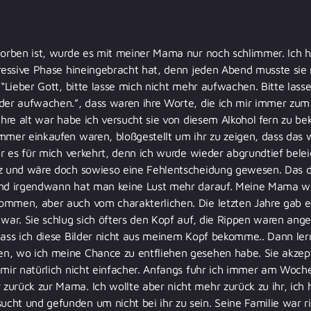
torben ist, wurde es mit meiner Mama nur noch schlimmer. Ich h
pressive Phase hineingebracht hat, denn jeden Abend musste sie m
. “Lieber Gott, bitte lasse mich nicht mehr aufwachen. Bitte lass
eder aufwachen.”, dass waren ihre Worte, die ich mir immer zu
Jahre alt war habe ich versucht sie von diesem Alkohol fern zu b
mmer einkaufen waren, bloßgestellt um ihr zu zeigen, dass das 
war es für mich verkehrt, denn ich wurde wieder abgrundtief belei
tz und wäre doch sowieso eine Fehlentscheidung gewesen. Das d
und irgendwann hat man keine Lust mehr darauf. Meine Mama w
ommen, aber auch vom charakterlichen. Die letzten Jahre gab 
 war. Sie schlug sich öfters den Kopf auf, die Rippen waren ange
dass ich diese Bilder nicht aus meinem Kopf bekomme.. Dann le
n, wo ich meine Chance zu entfliehen gesehen habe. Sie akzepti
s mir natürlich nicht einfacher. Anfangs fuhr ich immer am Woc
zurück zur Mama. Ich wollte aber nicht mehr zurück zu ihr, ich
ht und gefunden um nicht bei ihr zu sein. Seine Familie war ri