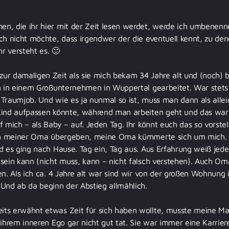
n, die ihr hier mit der Zeit lesen werdet, werde ich umbenenn
ch nicht möchte, dass irgendwer der die eventuell kennt, zu de
hr versteht es. 🙂
r damaligen Zeit als sie mich bekam 34 Jahre alt und (noch) be
n in einem Großunternehmen in Wuppertal gearbeitet. War stets 
hr Traumjob. Und wie es ja nunmal so ist, muss man dann als alle
Kind aufpassen könnte, während man arbeiten geht und das war
f mich – als Baby – auf. Jeden Tag. Ihr könnt euch das so vorst
mich meiner Oma übergeben, meine Oma kümmerte sich um mich
d es ging nach Hause. Tag ein, Tag aus. Aus Erfahrung weiß jedes
sein kann (nicht muss, kann – nicht falsch verstehen). Auch Om
n. Als ich ca. 4 Jahre alt war sind wir von der großen Wohnung i
Und ab da beginn der Abstieg allmählich.
ts erwähnt etwas Zeit für sich haben wollte, musste meine Ma
ihrem inneren Ego gar nicht gut tat. Sie war immer eine Karriere