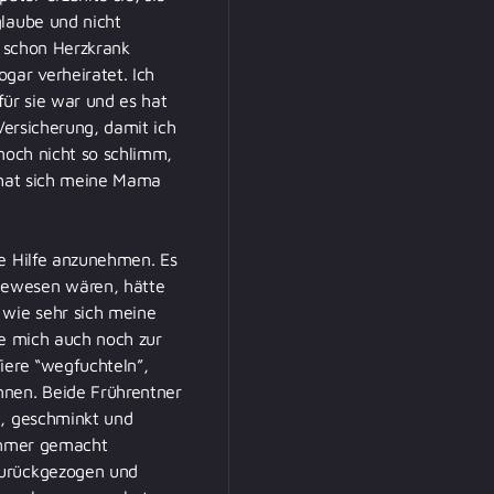
glaube und nicht
a schon Herzkrank
gar verheiratet. Ich
für sie war und es hat
Versicherung, damit ich
 noch nicht so schlimm,
e hat sich meine Mama
de Hilfe anzunehmen. Es
gewesen wären, hätte
 wie sehr sich meine
sie mich auch noch zur
iere “wegfuchteln”,
nnen. Beide Frührentner
t, geschminkt und
 immer gemacht
zurückgezogen und