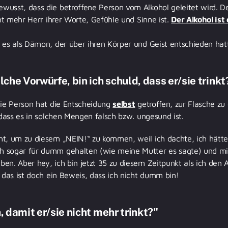
usst, dass die betroffene Person vom Alkohol geleitet wird. De
cht mehr Herr ihrer Worte, Gefühle und Sinne ist.
Der Alkohol ist
 es als Dämon, der über ihren Körper und Geist entschieden hat
che Vorwürfe, bin ich schuld, dass er/sie trinkt
Die Person hat die Entscheidung
selbst
getroffen, zur Flasche zu 
 dass es in solchen Mengen falsch bzw. ungesund ist.
ht, um zu diesem „NEIN!“ zu kommen, weil ich dachte, ich hätt
 sogar für dumm gehalten (wie meine Mutter es sagte) und mi
en. Aber hey, ich bin jetzt 35 zu diesem Zeitpunkt als ich den A
– das ist doch ein Beweis, dass ich nicht dumm bin!
, damit er/sie nicht mehr trinkt?"