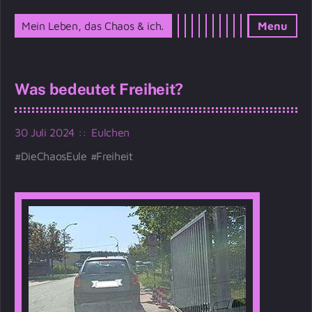
Mein Leben, das Chaos & ich.
Menu
Was bedeutet Freiheit?
30 Juli 2024
Eulchen
DieChaosEule
Freiheit