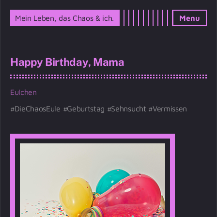
Mein Leben, das Chaos & ich.
Menu
Happy Birthday, Mama
Eulchen
DieChaosEule
Geburtstag
Sehnsucht
Vermissen