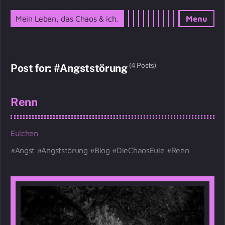
Mein Leben, das Chaos & ich.
Menu
(4 Posts)
Post for: #Angststörung
Renn
Eulchen
Angst
Angststörung
Blog
DieChaosEule
Renn