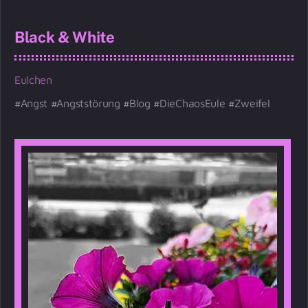
Black & White
Eulchen
Angst
Angststörung
Blog
DieChaosEule
Zweifel